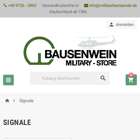
+49 9726 - 3903
Versandkostenfrei in
info@militaerbestaende.de
Deutschland ab 150€.

Anmelden
0





Signale
SIGNALE