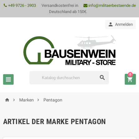
+49 9726 - 3903
Versandkostenfrei in
info@militaerbestaende.de
Deutschland ab 150€.

Anmelden
0






Marken
Pentagon
ARTIKEL DER MARKE PENTAGON