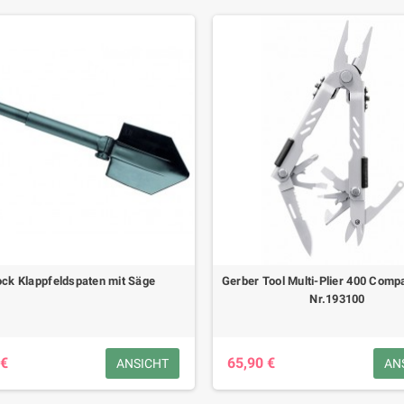
ock Klappfeldspaten mit Säge
Gerber Tool Multi-Plier 400 Compa
Nr.193100
 €
65,90 €
ANSICHT
AN