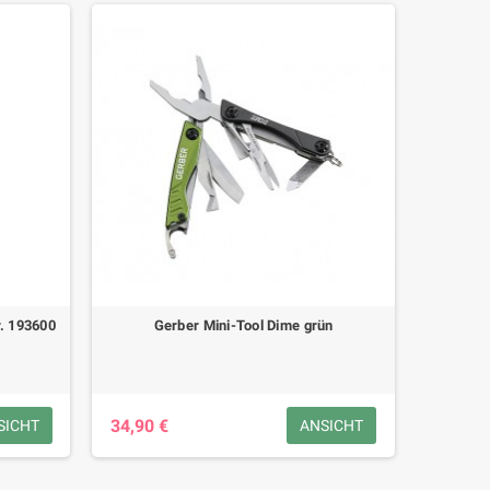
r. 193600
Gerber Mini-Tool Dime grün
34,90 €
SICHT
ANSICHT