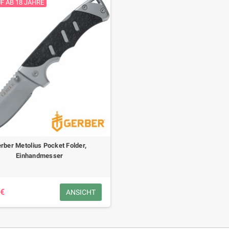
F AB 18 JAHRE
rber Metolius Pocket Folder,
Einhandmesser
 €
ANSICHT