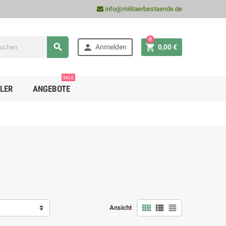
info@militaerbestaende.de
0



Anmelden
0,00 €
SALE
LER
ANGEBOTE



Ansicht