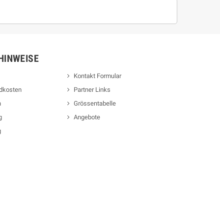
HINWEISE
Kontakt Formular
ndkosten
Partner Links
n
Grössentabelle
g
Angebote
g