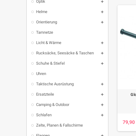
Optik

Helme

Orientierung

Tarnnetze
Licht & Wärme

Rucksäcke, Seesäcke & Taschen

Schuhe & Stiefel

Uhren
Taktische Ausrüstung

Ersatzteile
Gl

Camping & Outdoor

Schlafen

79,90
Zelte, Planen & Fallschirme
Flaggen
