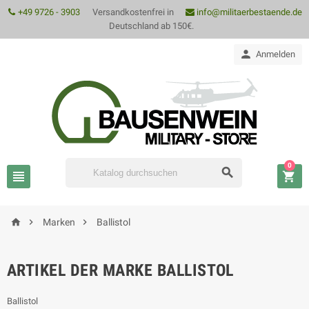
+49 9726 - 3903
Versandkostenfrei in
info@militaerbestaende.de
Deutschland ab 150€.

Anmelden
0






Marken
Ballistol
ARTIKEL DER MARKE BALLISTOL
Ballistol