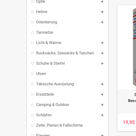
Optik

Helme

Orientierung

Tarnnetze
Licht & Wärme

Rucksäcke, Seesäcke & Taschen

Schuhe & Stiefel

Uhren
Taktische Ausrüstung

Ersatzteile

Bes
Camping & Outdoor

Schlafen

19,95
Zelte, Planen & Fallschirme
Flaggen
