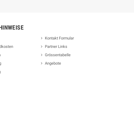
HINWEISE
Kontakt Formular
ndkosten
Partner Links
n
Grössentabelle
g
Angebote
g