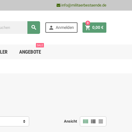
info@militaerbestaende.de
0



Anmelden
0,00 €
SALE
LER
ANGEBOTE



Ansicht