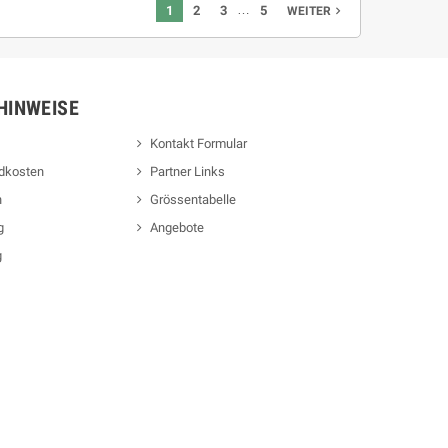
…
1
2
3
5
WEITER

HINWEISE
Kontakt Formular
ndkosten
Partner Links
n
Grössentabelle
g
Angebote
g