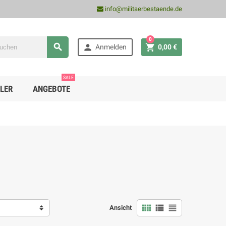
info@militaerbestaende.de
0



Anmelden
0,00 €
SALE
LER
ANGEBOTE



Ansicht