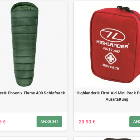
er® Phoenix Flame 400 Schlafsack
Highlander® First Aid Mini Pack E
Ausstattung
5 €
23,90 €
ANSICHT
AN