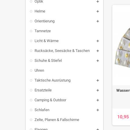
Optik

Helme

Orientierung

Tarnnetze
Licht & Wärme

Rucksäcke, Seesäcke & Taschen

Schuhe & Stiefel

Uhren
Taktische Ausrüstung

Ersatzteile
Wasserd

Camping & Outdoor

Schlafen

10,95
Zelte, Planen & Fallschirme
Flaggen
