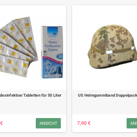
esinfektion Tabletten für 50 Liter
US Helmgummiband Doppelpack
 €
7,90 €
ANSICHT
AN