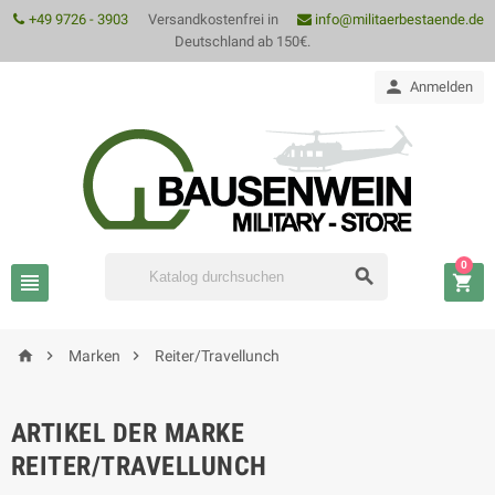
+49 9726 - 3903
Versandkostenfrei in
info@militaerbestaende.de
Deutschland ab 150€.

Anmelden
0






Marken
Reiter/Travellunch
ARTIKEL DER MARKE
REITER/TRAVELLUNCH