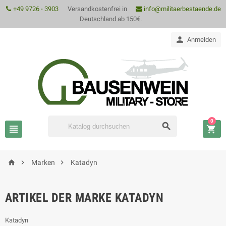
+49 9726 - 3903
Versandkostenfrei in
info@militaerbestaende.de
Deutschland ab 150€.

Anmelden
0






Marken
Katadyn
ARTIKEL DER MARKE KATADYN
Katadyn