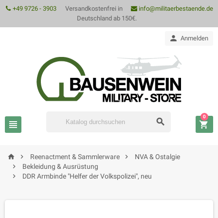
+49 9726 - 3903
Versandkostenfrei in
info@militaerbestaende.de
Deutschland ab 150€.

Anmelden
0






Reenactment & Sammlerware
NVA & Ostalgie

Bekleidung & Ausrüstung

DDR Armbinde "Helfer der Volkspolizei", neu