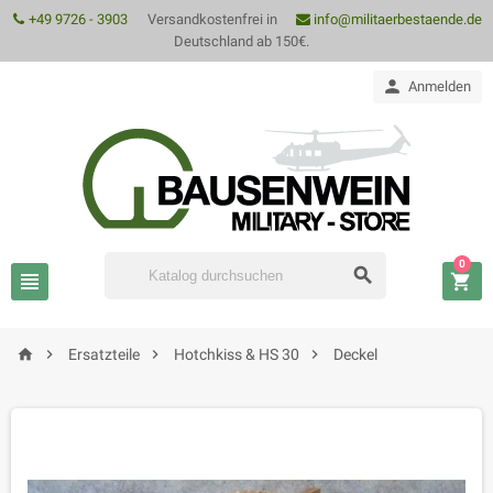
+49 9726 - 3903
Versandkostenfrei in
info@militaerbestaende.de
Deutschland ab 150€.

Anmelden
0







Ersatzteile
Hotchkiss & HS 30
Deckel