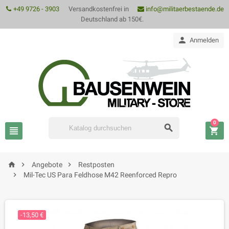
+49 9726 - 3903
Versandkostenfrei in
info@militaerbestaende.de
Deutschland ab 150€.

Anmelden
0






Angebote
Restposten

Mil-Tec US Para Feldhose M42 Reenforced Repro
-13,50 €