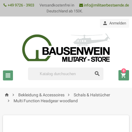
+49 9726 - 3903
Versandkostenfrei in
info@militaerbestaende.de
Deutschland ab 150€.

Anmelden
0






Bekleidung & Accessoires
Schals & Halstücher

Multi Function Headgear woodland