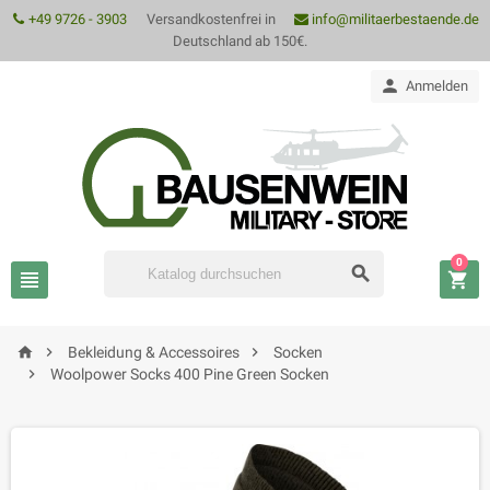
+49 9726 - 3903
Versandkostenfrei in
info@militaerbestaende.de
Deutschland ab 150€.

Anmelden
0






Bekleidung & Accessoires
Socken

Woolpower Socks 400 Pine Green Socken