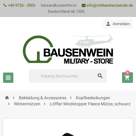
+49 9726 - 3903
Versandkostenfrei in
info@militaerbestaende.de
Deutschland ab 150€.

Anmelden
0






Bekleidung & Accessoires
Kopfbedeckungen


Wintermützen
Löffler Windstopper Fleece Mütze, schwarz